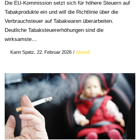
Die EU-Kommission setzt sich für höhere Steuern auf
Tabakprodukte ein und will die Richtlinie über die
Verbrauchsteuer auf Tabakwaren überarbeiten.
Deutliche Tabaksteuererhöhungen sind die
wirksamste…
Posted
Posted
by
Karin Spatz
22. Februar 2026
Aktuell
on
in