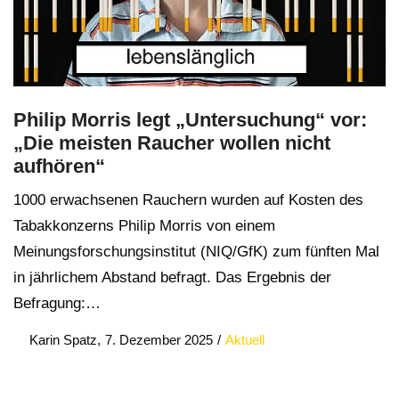
Philip Morris legt „Untersuchung“ vor:
„Die meisten Raucher wollen nicht
aufhören“
1000 erwachsenen Rauchern wurden auf Kosten des
Tabakkonzerns Philip Morris von einem
Meinungsforschungsinstitut (NIQ/GfK) zum fünften Mal
in jährlichem Abstand befragt. Das Ergebnis der
Befragung:…
Posted
Posted
by
Karin Spatz
7. Dezember 2025
Aktuell
on
in